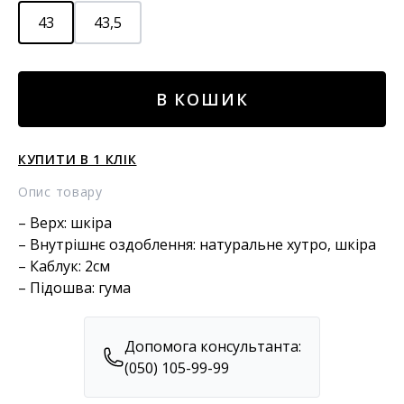
43
43,5
Шкіряні
В КОШИК
черевики
з
хутром
КУПИТИ В 1 КЛІК
кількість
Опис товару
– Верх: шкіра
– Внутрішнє оздоблення: натуральне хутро, шкіра
– Каблук: 2см
– Підошва: гума
Допомога консультанта:
(050) 105-99-99