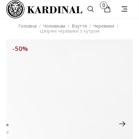
0
Головна
/
Чоловікам
/
Взуття
/
Черевики
/
Шкіряні черевики з хутром
-50%