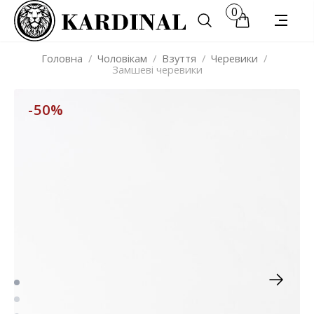
0
Головна
/
Чоловікам
/
Взуття
/
Черевики
/
Замшеві черевики
-50%