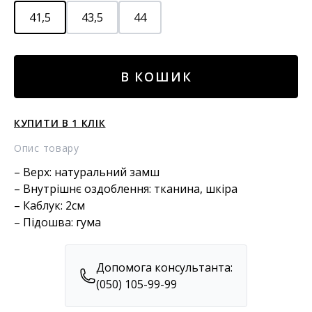
41,5
43,5
44
Замшеві
В КОШИК
черевики
кількість
КУПИТИ В 1 КЛІК
Опис товару
– Верх: натуральний замш
– Внутрішнє оздоблення: тканина, шкіра
– Каблук: 2см
– Підошва: гума
Допомога консультанта:
(050) 105-99-99