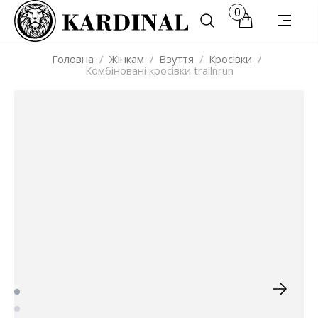
0
Головна
/
Жінкам
/
Взуття
/
Кросівки
/
Комбіновані кросівки trailnrun