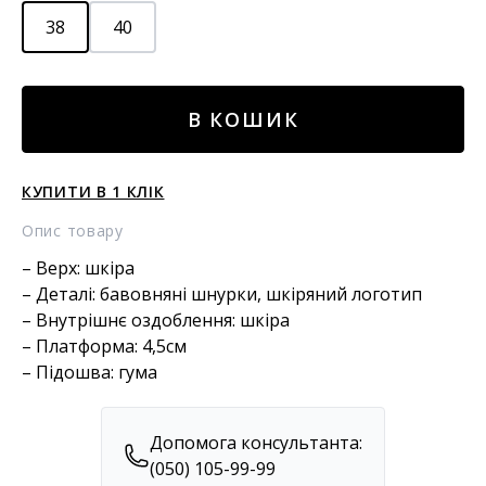
38
40
Шкіряні
В КОШИК
кросівки
draked
кількість
КУПИТИ В 1 КЛІК
Опис товару
– Верх: шкіра
– Деталі: бавовняні шнурки, шкіряний логотип
– Внутрішнє оздоблення: шкіра
– Платформа: 4,5см
– Підошва: гума
Допомога консультанта:
(050) 105-99-99