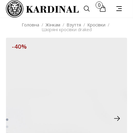
0
Головна
/
Жінкам
/
Взуття
/
Кросівки
/
Шкіряні кросівки draked
-40%