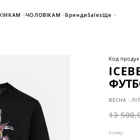
ЖІНКАМ
ЧОЛОВІКАМ
Бренди
Sales
Ще
Код продук
ICEB
ФУТБ
ВЕСНА - ЛІ
13 500
Розмір: