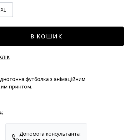
3XL
В КОШИК
КЛІК
днотонна футболка з анімаційним
ким принтом.
0%
Допомога консультанта: