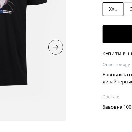
XXL
Футболка
кількість
КУПИТИ В 1 
Опис товару
Бавовняна о
дизайнерсь
Состав:
бавовна 10