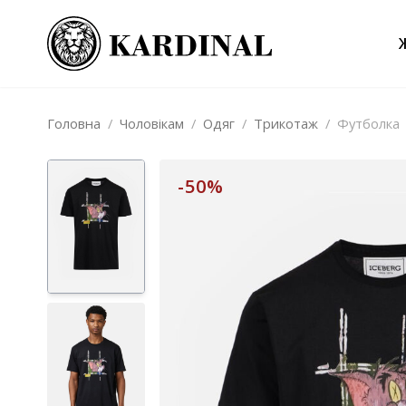
Головна
/
Чоловікам
/
Одяг
/
Трикотаж
/
Футболка
-50%