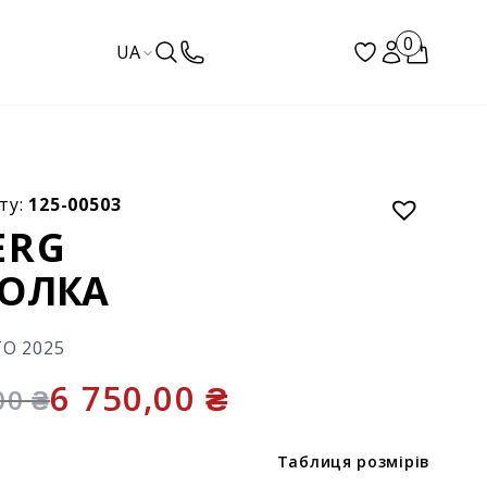
0
UA
ту:
125-00503
ERG
ОЛКА
ТО 2025
6 750,00
₴
,00
₴
Таблиця розмірів