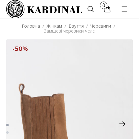
0
Головна
/
Жінкам
/
Взуття
/
Черевики
/
Замшеві черевики челсі
-50%