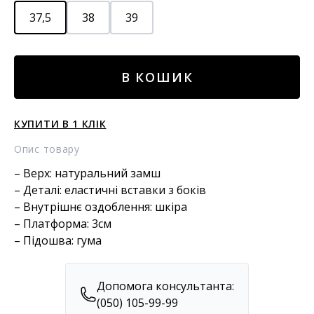
37,5
38
39
Замшеві
В КОШИК
черевики
челсі
кількість
КУПИТИ В 1 КЛІК
Опис товару
– Верх: натуральний замш
– Деталі: еластичні вставки з боків
– Внутрішнє оздоблення: шкіра
– Платформа: 3см
– Підошва: гума
Допомога консультанта:
(050) 105-99-99