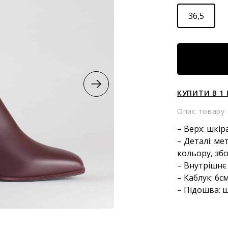
36,5
ШКІРЯНІ
БОТИНКИ
кількість
КУПИТИ В 1 
Опис товару
– Верх: шкір
– Деталі: м
кольору, зб
– Внутрішнє
– Каблук: 6с
– Підошва: 