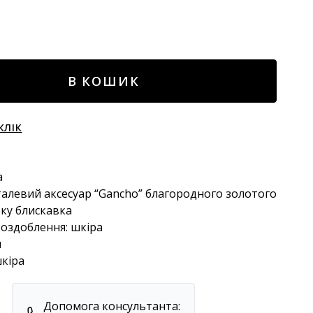
В КОШИК
КЛІК
а
еталевий аксесуар “Gancho” благородного золотого
оку блискавка
 оздоблення: шкіра
м
шкіра
Допомога консультанта: