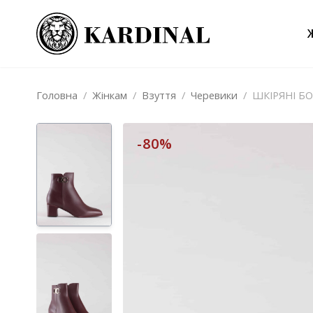
Головна
/
Жінкам
/
Взуття
/
Черевики
/
ШКІРЯНІ Б
-80%