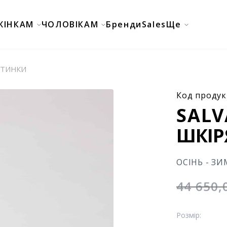
ЖІНКАМ
ЧОЛОВІКАМ
Бренди
Sales
Ще
ОТИНКИ
Код продук
SAL
ШКІР
ОСІНЬ - ЗИ
44 650
Розмір: