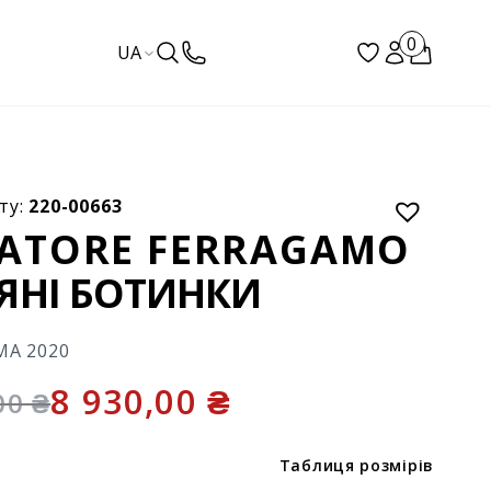
0
UA
ту:
220-00663
VATORE FERRAGAMO
ЯНІ БОТИНКИ
МА 2020
8 930,00
₴
,00
₴
Таблиця розмірів