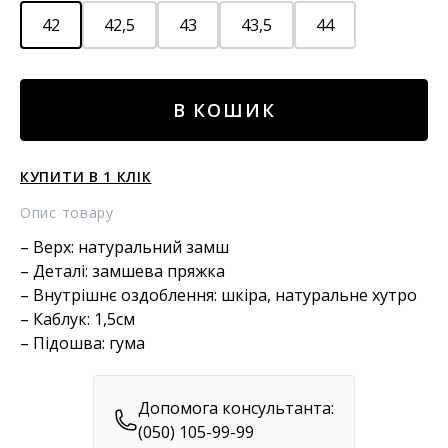
42
42,5
43
43,5
44
Замшеві
В КОШИК
туфлі
з
хутром
КУПИТИ В 1 КЛІК
кількість
Опис товару
– Верх: натуральний замш
– Деталі: замшева пряжка
– Внутрішнє оздоблення: шкіра, натуральне хутро
– Каблук: 1,5см
– Підошва: гума
Допомога консультанта:
(050) 105-99-99