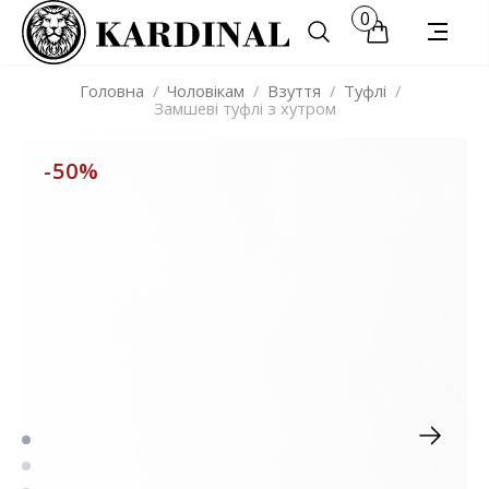
0
Головна
/
Чоловікам
/
Взуття
/
Туфлі
/
Замшеві туфлі з хутром
-50%