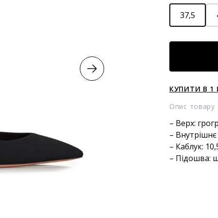
37,5
Туфлі
very
bow
tie
КУПИТИ В 1 
кількість
Опис товару
– Верх: грог
– Внутрішнє
– Каблук: 10
– Підошва: 