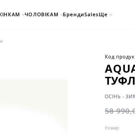
ЖІНКАМ
ЧОЛОВІКАМ
Бренди
Sales
Ще
ie
Код продук
AQU
ТУФЛІ
ОСІНЬ - ЗИ
58 990
Розмір: