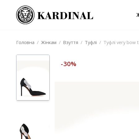
Головна
/
Жінкам
/
Взуття
/
Туфлі
/
Туфлі very bow t
-30%