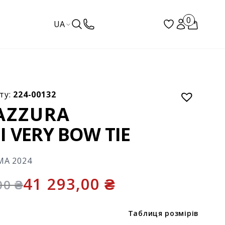
0
UA
ту:
224-00132
AZZURA
 VERY BOW TIE
МА 2024
41 293,00
₴
,00
₴
Таблиця розмірів