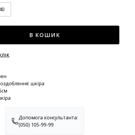
40
В КОШИК
КЛІК
рен
 оздоблення: шкіра
,5см
шкіра
Допомога консультанта:
(050) 105-99-99