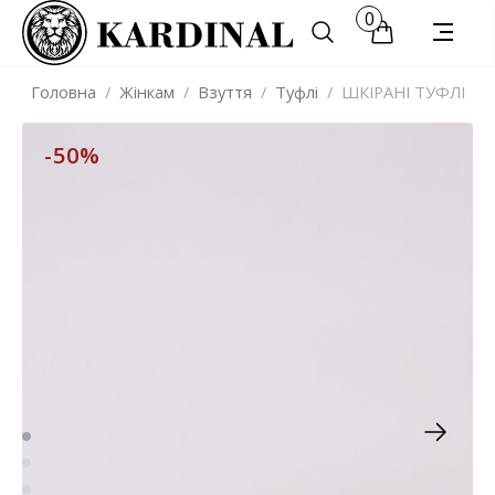
0
Головна
/
Жінкам
/
Взуття
/
Туфлі
/
ШКІРАНІ ТУФЛІ
-50%