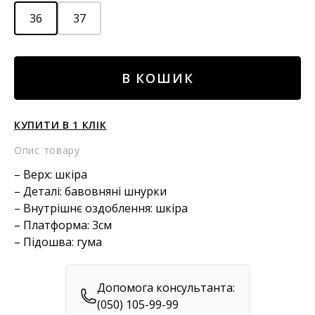
36
37
ШКІРАНІ
В КОШИК
ТУФЛІ
кількість
КУПИТИ В 1 КЛІК
Опис товару
– Верх: шкіра
– Деталі: бавовняні шнурки
– Внутрішнє оздоблення: шкіра
– Платформа: 3см
– Підошва: гума
Допомога консультанта:
(050) 105-99-99