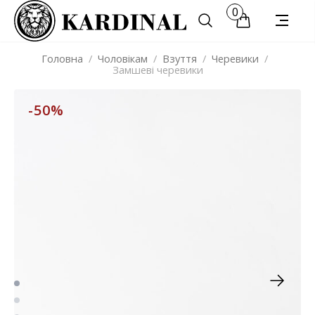
0
Головна
/
Чоловікам
/
Взуття
/
Черевики
/
Замшеві черевики
-50%