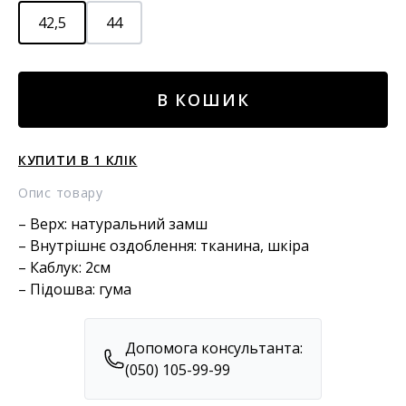
42,5
44
Замшеві
В КОШИК
черевики
кількість
КУПИТИ В 1 КЛІК
Опис товару
– Верх: натуральний замш
– Внутрішнє оздоблення: тканина, шкіра
– Каблук: 2см
– Підошва: гума
Допомога консультанта:
(050) 105-99-99