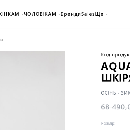
ЖІНКАМ
ЧОЛОВІКАМ
Бренди
Sales
Ще
ти
Код продук
AQU
ШКІР
ОСІНЬ - ЗИ
68 490
Розмір: