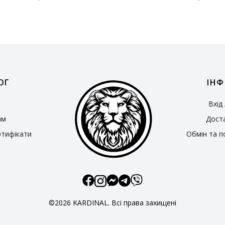
ОГ
ІНФ
Вхід
ам
Доста
ртифікати
Обмін та п
©2026 KARDINAL. Всі права захищені