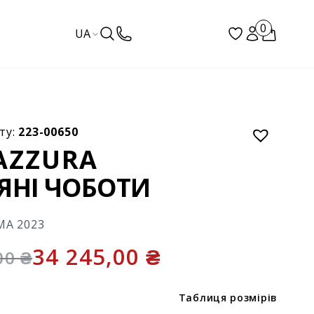
0
UA
ту:
223-00650
AZZURA
ЯНІ ЧОБОТИ
МА 2023
34 245,00
₴
,00
₴
Таблиця розмірів