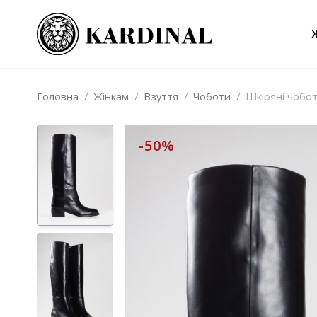
Головна
/
Жінкам
/
Взуття
/
Чоботи
/
Шкіряні чобо
-50%