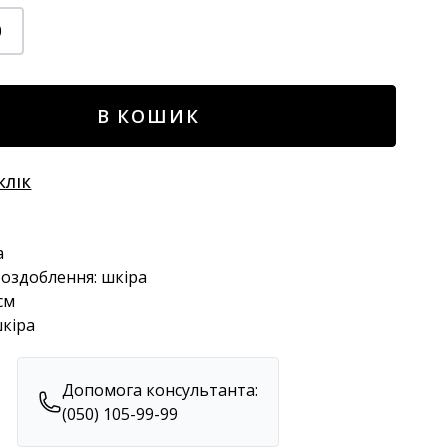
0
В КОШИК
КЛІК
а
 оздоблення: шкіра
см
шкіра
Допомога консультанта:
(050) 105-99-99