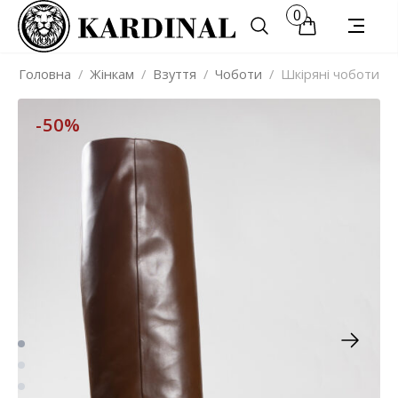
0
Головна
/
Жінкам
/
Взуття
/
Чоботи
/
Шкіряні чоботи
-50%