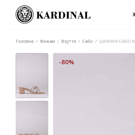
Головна
/
Жінкам
/
Взуття
/
Сабо
/
ШКІРАНІ САБО
-80%