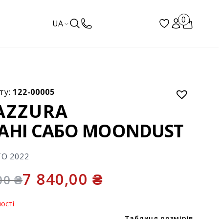
0
UA
ту:
122-00005
AZZURA
АНІ САБО MOONDUST
ТО 2022
7 840,00
₴
,00
₴
ості
Таблиця розмірів