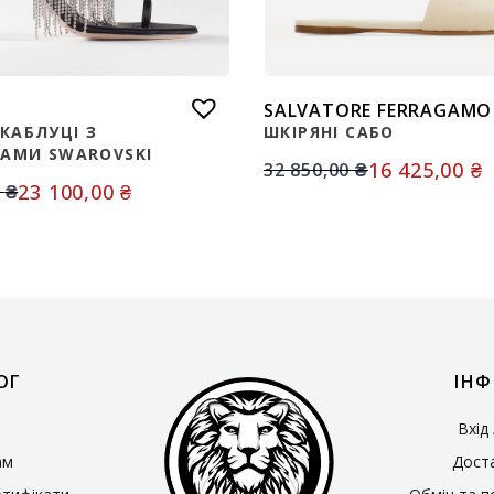
SALVATORE FERRAGAMO
КАБЛУЦІ З
ШКІРЯНІ САБО
АМИ SWAROVSKI
16 425,00
₴
32 850,00
₴
23 100,00
₴
0
₴
ОГ
ІНФ
Вхід
ам
Доста