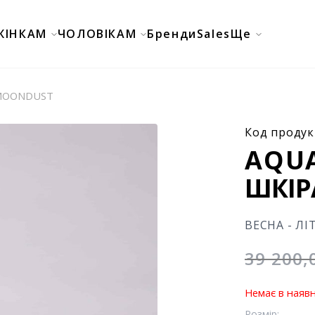
ЖІНКАМ
ЧОЛОВІКАМ
Бренди
Sales
Ще
 MOONDUST
Код продук
AQU
ШКІР
ВЕСНА - ЛІ
39 200
Немає в наявн
Розмір: