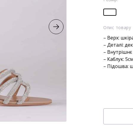
Опис товару
– Верх: шкір
– Деталі: де
– Внутрішнє
– Каблук: 5с
– Підошва: 