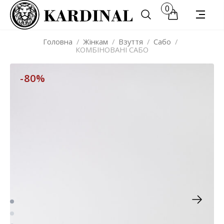
0
Головна
/
Жінкам
/
Взуття
/
Сабо
/
КОМБІНОВАНІ САБО
-80%