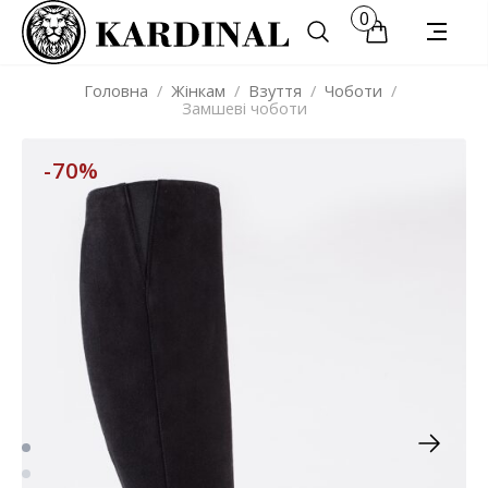
0
Головна
/
Жінкам
/
Взуття
/
Чоботи
/
Замшеві чоботи
-70%