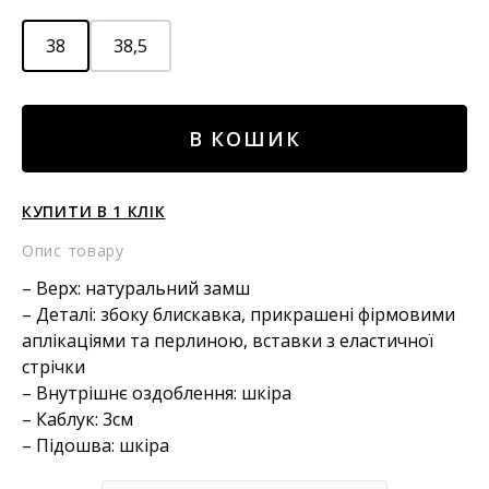
38
38,5
Замшеві
В КОШИК
чоботи
кількість
КУПИТИ В 1 КЛІК
Опис товару
– Верх: натуральний замш
– Деталі: збоку блискавка, прикрашені фірмовими
аплікаціями та перлиною, вставки з еластичної
стрічки
– Внутрішнє оздоблення: шкіра
– Каблук: 3см
– Підошва: шкіра