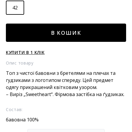
42
Топ
В КОШИК
кількість
КУПИТИ В 1 КЛІК
Опис товару
Топ з чистої бавовни з бретелями на плечах та
гудзиками з логотипом спереду. Цей предмет
одягу прикрашений квітковим узором.
– Виріз „Sweetheart“. Фірмова застібка на ґудзиках.
Состав:
бавовна 100%