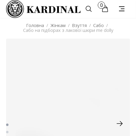
0
Головна
/
Жінкам
/
Взуття
/
Сабо
/
Сабо на підборах з лакової шкіри me dolly