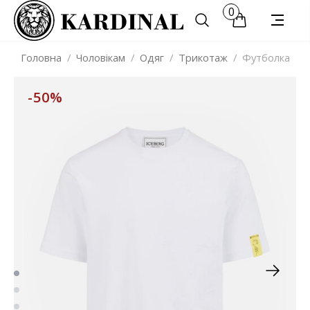
0
Головна
/
Чоловікам
/
Одяг
/
Трикотаж
/
Футболка
-50%