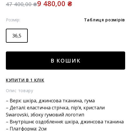
9 480,00
₴
47 400,00
₴
Розмір:
Таблиця розмірів
36,5
СЛІПОНИ
В КОШИК
ДЕКОРИРОВАНІ
КРИСТАЛАМИ
SWAROVSKI
КУПИТИ В 1 КЛІК
І
ПЕРЯМИ
Опис товару
кількість
– Верх: шкіра, джинсова тканина, гума
– Деталі: еластична стрічка, пір’я, кристали
Swarovski, збоку гумовий логотип
– Внутрішнє оздоблення: шкіра, джинсова тканина
– Платформа: 2см