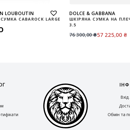
AN LOUBOUTIN
DOLCE & GABBANA
 СУМКА CABAROCK LARGE
ШКІРЯНА СУМКА НА ПЛЕЧ
3.5
O
57 225,00
₴
76 300,00
₴
ОГ
ІНФ
Вхід
ам
Доста
ртифікати
Обмін та п