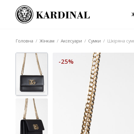
Головна
/
Жінкам
/
Аксесуари
/
Сумки
/
Шкіряна сумка
-25%