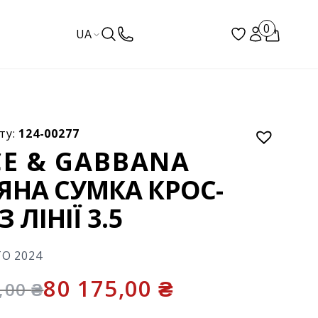
0
UA
ту:
124-00277
E & GABBANA
ЯНА СУМКА КРОС-
З ЛІНІЇ 3.5
ТО 2024
80 175,00
₴
0,00
₴