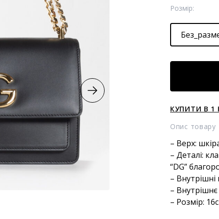
Розмір:
Без_разм
Шкіряна
сумка
крос-
боді
КУПИТИ В 1 
з
лінії
Опис товару
3.5
– Верх: шкір
кількість
– Деталі: кл
“DG” благор
– Внутрішні 
– Внутрішнє
– Розмір: 16с