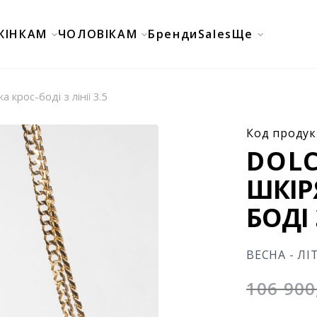
ЖІНКАМ
ЧОЛОВІКАМ
Бренди
Sales
Ще
 крос-боді з лінії 3.5
Код продук
DOLC
ШКІР
БОДІ 
ВЕСНА - ЛІ
106 90