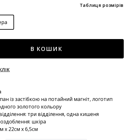
Таблиця розмірів
ера
В КОШИК
КЛІК
а
апан із застібкою на потайний магніт, логотип
одного золотого кольору
відділення: три відділення, одна кишеня
 оздоблення: шкіра
м х 22см х 6,5см