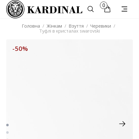
0
Головна
/
Жінкам
/
Взуття
/
Черевики
/
Туфлі в кристалах swarovski
-50%