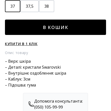
37
37,5
38
Туфлі
В КОШИК
в
кристалах
swarovski
КУПИТИ В 1 КЛІК
кількість
Опис товару
– Верх: шкіра
– Деталі: кристали Swarovski
– Внутрішнє оздоблення: шкіра
– Каблук: 3см
– Підошва: гума
Допомога консультанта:
(050) 105-99-99