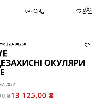
0
UA
ту:
223-00250
WE
ЕЗАХИСНІ ОКУЛЯРИ
E
МА 2023
13 125,00
₴
,00
₴