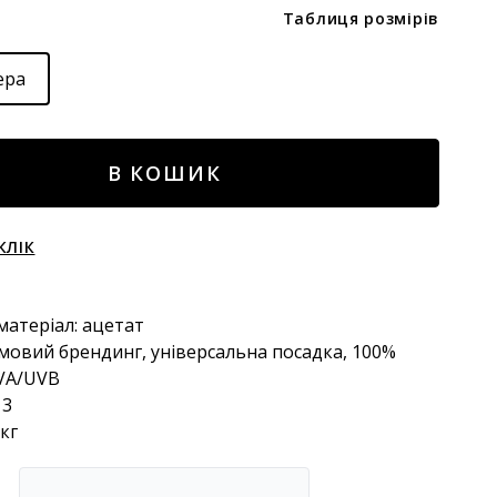
Таблиця розмірів
ера
і
В КОШИК
КЛІК
матеріал: ацетат
рмовий брендинг, універсальна посадка, 100%
UVA/UVB
 3
 кг