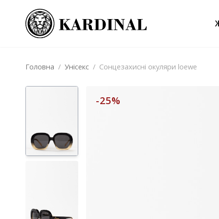
Головна
/
Унісекс
/
Сонцезахисні окуляри loewe
-25%