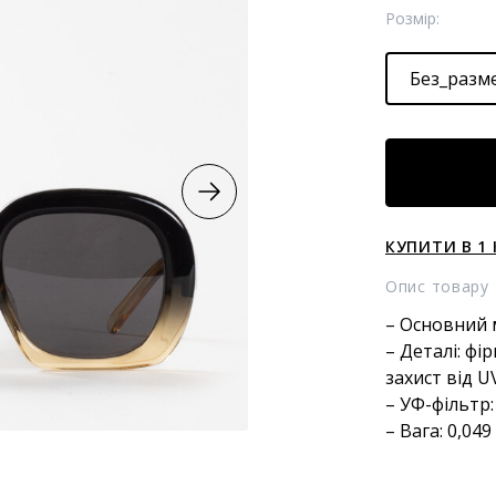
Розмір:
Без_разм
Сонцезахисн
окуляри
loewe
кількість
КУПИТИ В 1 
Опис товару
– Основний 
– Деталі: фі
захист від 
– УФ-фільтр:
– Вага: 0,049