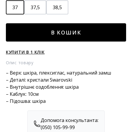
37
37,5
38,5
Шкіряні
В КОШИК
босоніжки
кількість
КУПИТИ В 1 КЛІК
Опис товару
– Верх: шкіра, плексиглас, натуральний замш
– Деталі: кристали Swarovski
– Внутрішнє оздоблення: шкіра
– Каблук: 10см
– Підошва: шкіра
Допомога консультанта:
(050) 105-99-99