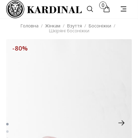
0
Головна
/
Жінкам
/
Взуття
/
Босоніжки
/
Шкіряні босоніжки
-80%