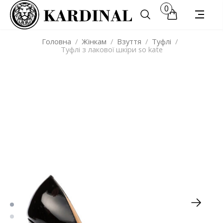
0
Головна
/
Жінкам
/
Взуття
/
Туфлі
/
Туфлі з лакової шкіри so kate