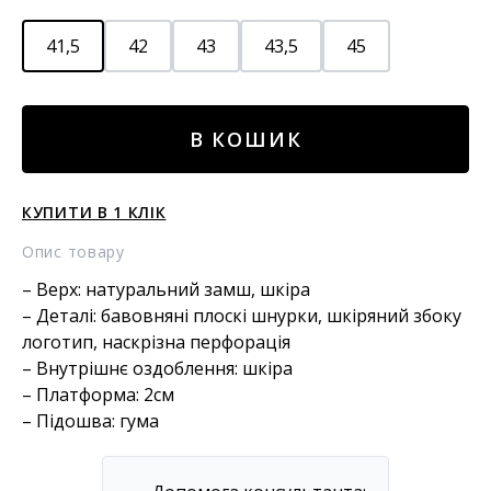
41,5
42
43
43,5
45
Замшеві
В КОШИК
кеди
saint
tropez
КУПИТИ В 1 КЛІК
кількість
Опис товару
– Верх: натуральний замш, шкіра
– Деталі: бавовняні плоскі шнурки, шкіряний збоку
логотип, наскрізна перфорація
– Внутрішнє оздоблення: шкіра
– Платформа: 2см
– Підошва: гума