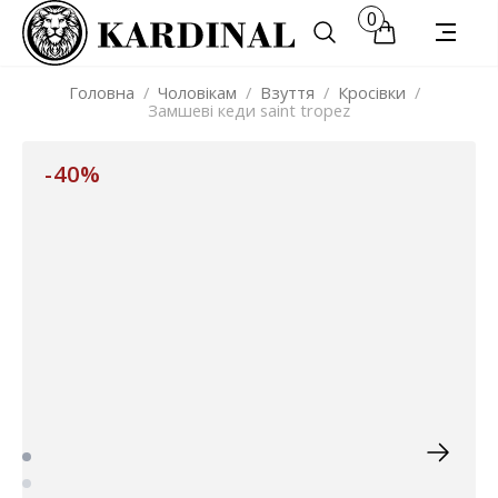
0
Головна
/
Чоловікам
/
Взуття
/
Кросівки
/
Замшеві кеди saint tropez
-40%