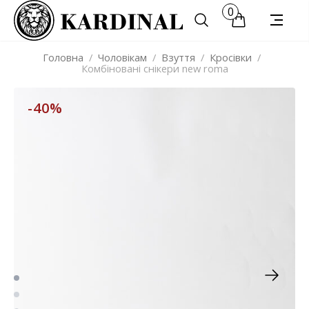
0
Головна
/
Чоловікам
/
Взуття
/
Кросівки
/
Комбіновані снікери new roma
-40%