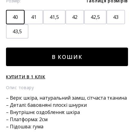
Розмір:
Таблиця розмірів
40
41
41,5
42
42,5
43
43,5
Комбіновані
В КОШИК
снікери
new
roma
КУПИТИ В 1 КЛІК
кількість
Опис товару
– Верх: шкіра, натуральний замш, сітчаста тканина
– Деталі: бавовняні плоскі шнурки
– Внутрішнє оздоблення: шкіра
– Платформа: 2см
– Підошва: гума