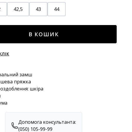
2
42,5
43
44
В КОШИК
КЛІК
уральний замш
амшева пряжка
 оздоблення: шкіра
м
ума
Допомога консультанта:
(050) 105-99-99