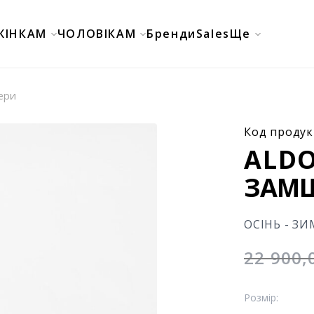
ЖІНКАМ
ЧОЛОВІКАМ
Бренди
Sales
Ще
ери
Код продук
ALDO
ЗАМШ
ОСІНЬ - ЗИ
22 900
Розмір: