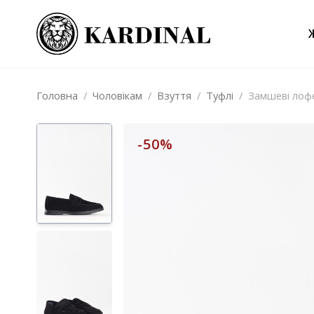
Головна
/
Чоловікам
/
Взуття
/
Туфлі
/
Замшеві лоф
-50%