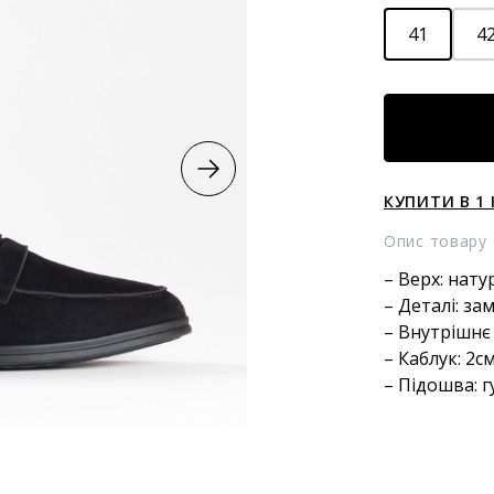
41
4
Замшеві
лофери
кількість
КУПИТИ В 1 
Опис товару
– Верх: нат
– Деталі: з
– Внутрішнє
– Каблук: 2с
– Підошва: г