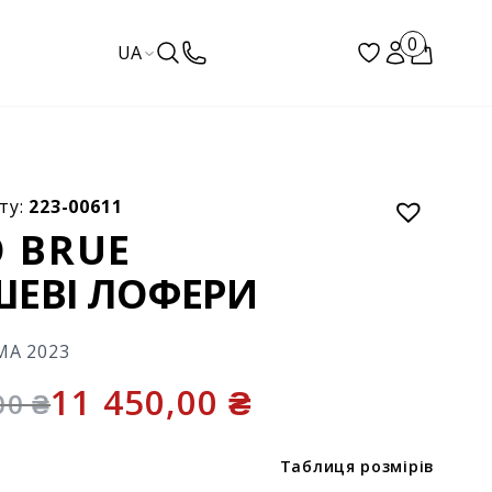
0
UA
ту:
223-00611
 BRUE
ЕВІ ЛОФЕРИ
МА 2023
11 450,00
₴
,00
₴
Таблиця розмірів