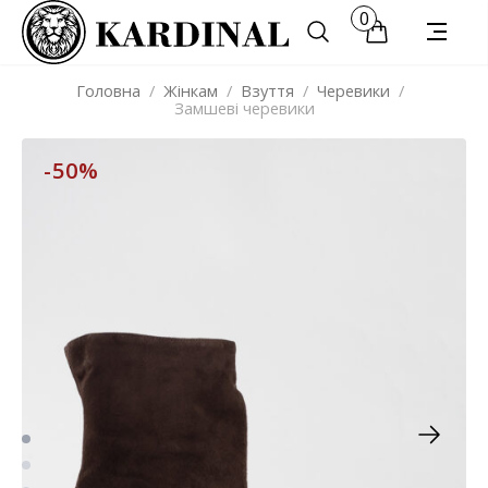
0
Головна
/
Жінкам
/
Взуття
/
Черевики
/
Замшеві черевики
-50%