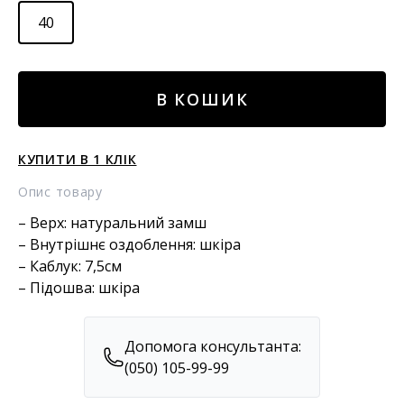
40
Замшеві
В КОШИК
черевики
кількість
КУПИТИ В 1 КЛІК
Опис товару
– Верх: натуральний замш
– Внутрішнє оздоблення: шкіра
– Каблук: 7,5см
– Підошва: шкіра
Допомога консультанта:
(050) 105-99-99