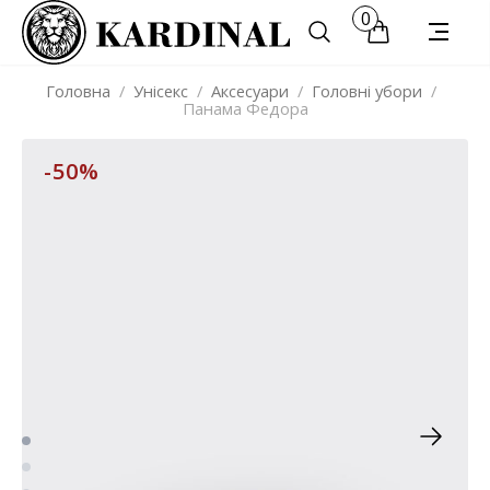
0
Головна
/
Унісекс
/
Аксесуари
/
Головні убори
/
Панама Федора
-50%