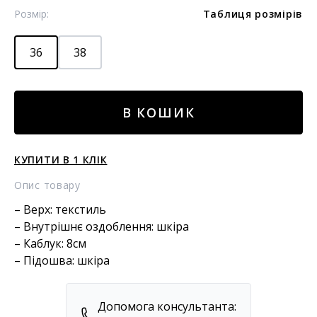
Розмір:
Таблиця розмірів
36
38
БОТИЛЬЙОНИ
В КОШИК
В
КРИСТАЛАХ
SWAROVSKI
КУПИТИ В 1 КЛІК
кількість
Опис товару
– Верх: текстиль
– Внутрішнє оздоблення: шкіра
– Каблук: 8см
– Підошва: шкіра
Допомога консультанта: