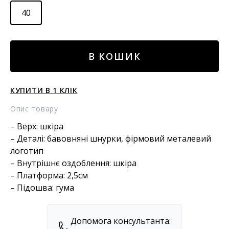
40
Шкіряні
В КОШИК
снікери-
сліпони
ns1
КУПИТИ В 1 КЛІК
кількість
Опис товару
– Верх: шкіра
– Деталі: бавовняні шнурки, фірмовий металевий
логотип
– Внутрішнє оздоблення: шкіра
– Платформа: 2,5см
– Підошва: гума
Допомога консультанта: