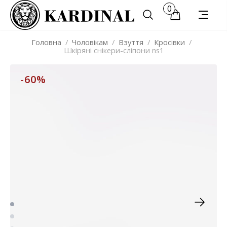
0
Головна
/
Чоловікам
/
Взуття
/
Кросівки
/
Шкіряні снікери-сліпони ns1
-60%