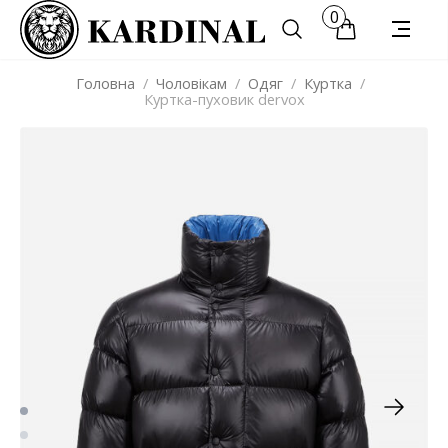
0
Головна
/
Чоловікам
/
Одяг
/
Куртка
/
Куртка-пуховик dervox