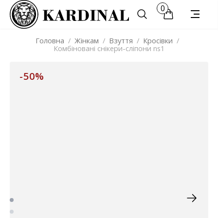
0
Головна
/
Жінкам
/
Взуття
/
Кросівки
/
Комбіновані снікери-сліпони ns1
-50%