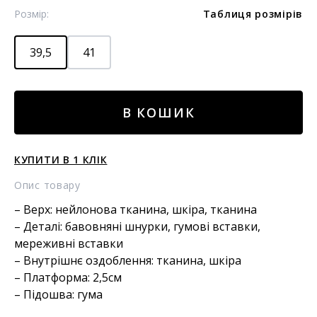
Розмір:
Таблиця розмірів
39,5
41
Комбіновані
В КОШИК
снікери-
сліпони
ns1
КУПИТИ В 1 КЛІК
кількість
Опис товару
– Верх: нейлонова тканина, шкіра, тканина
– Деталі: бавовняні шнурки, гумові вставки,
мереживні вставки
– Внутрішнє оздоблення: тканина, шкіра
– Платформа: 2,5см
– Підошва: гума