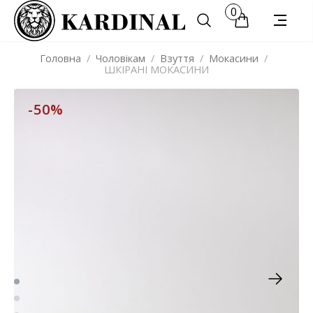
0
Головна
/
Чоловікам
/
Взуття
/
Мокасини
/
ШКІРАНІ МОКАСИНИ
-50%