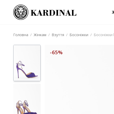
Головна
/
Жінкам
/
Взуття
/
Босоніжки
/
Босоніжки b
-65%