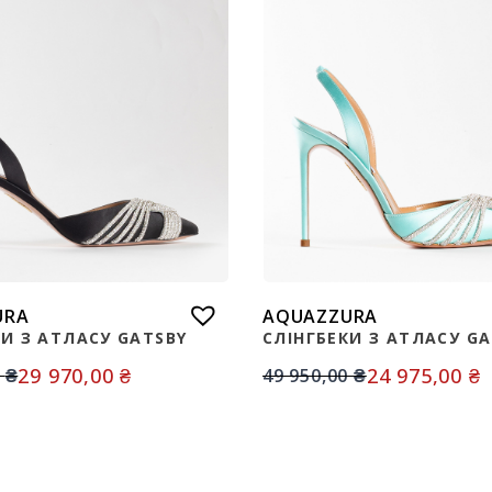
URA
AQUAZZURA
КИ З АТЛАСУ GATSBY
СЛІНГБЕКИ З АТЛАСУ G
29 970,00
₴
24 975,00
₴
0
₴
49 950,00
₴