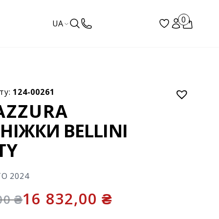
0
UA
ту:
124-00261
AZZURA
НІЖКИ BELLINI
TY
ТО 2024
16 832,00
₴
,00
₴