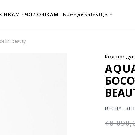
ЖІНКАМ
ЧОЛОВІКАМ
Бренди
Sales
Ще
ellini beauty
Код продук
AQU
БОСО
BEAU
ВЕСНА - ЛІ
48 090