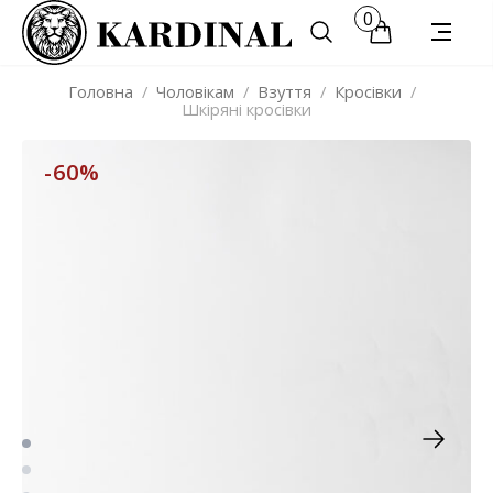
0
Головна
/
Чоловікам
/
Взуття
/
Кросівки
/
Шкіряні кросівки
-60%