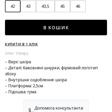
42
43
43,5
45
46
Шкіряні
В КОШИК
кросівки
кількість
КУПИТИ В 1 КЛІК
Опис товару
– Верх: шкіра
– Деталі: бавовняні шнурки, фірмовий логотип
збоку
– Внутрішнє оздоблення: шкіра
– Платформа: 2,5см
– Підошва: гума
Допомога консультанта: