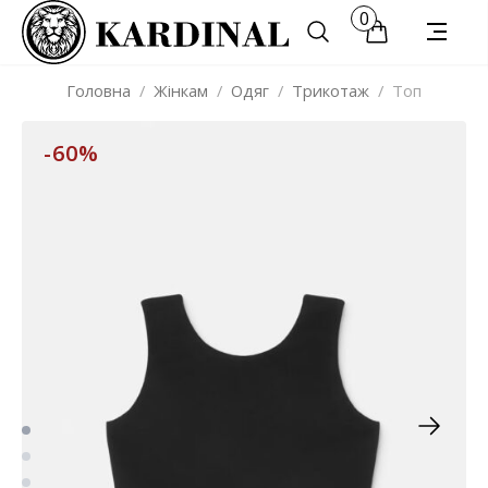
0
Головна
/
Жінкам
/
Одяг
/
Трикотаж
/
Топ
-60%