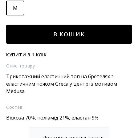
M
Топ
В КОШИК
кількість
КУПИТИ В 1 КЛІК
Опис товару
Трикотажний еластичний топ на бретелях з
еластичним поясом Greca у центрі з мотивом
Medusa.
Состав:
Віскоза 70%, поліамід 21%, еластан 9%
Допомога консультанта: