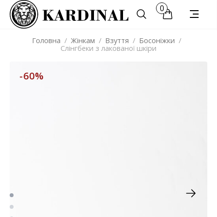
0
Головна
/
Жінкам
/
Взуття
/
Босоніжки
/
Слінгбеки з лакованої шкіри
-60%