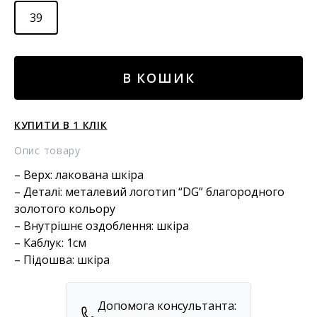
39
Слінгбеки
В КОШИК
з
лакованої
шкіри
КУПИТИ В 1 КЛІК
кількість
Опис товару
– Верх: лакована шкіра
– Деталі: металевий логотип “DG” благородного
золотого кольору
– Внутрішнє оздоблення: шкіра
– Каблук: 1см
– Підошва: шкіра
Допомога консультанта: