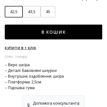
42,5
43,5
45
Шкіряні
В КОШИК
кеди
кількість
КУПИТИ В 1 КЛІК
Опис товару
– Верх: шкіра
– Деталі: бавовняні шнурки
– Внутрішнє оздоблення: шкіра
– Платформа: 2,5см
– Підошва: гума
Допомога консультанта: