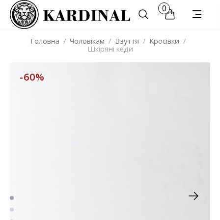
0
Головна
/
Чоловікам
/
Взуття
/
Кросівки
/
Шкіряні кеди
-60%