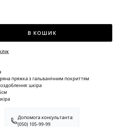
В КОШИК
КЛІК
а
кіряна пряжка з гальванічним покриттям
 оздоблення: шкіра
,5см
шкіра
Допомога консультанта:
(050) 105-99-99