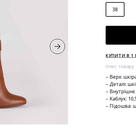
38
ШКІРЯНІ
ЧОБОТИ
кількість
КУПИТИ В 1 
Опис товару
– Верх: шкір
– Деталі: ш
– Внутрішнє
– Каблук: 10
– Підошва: 