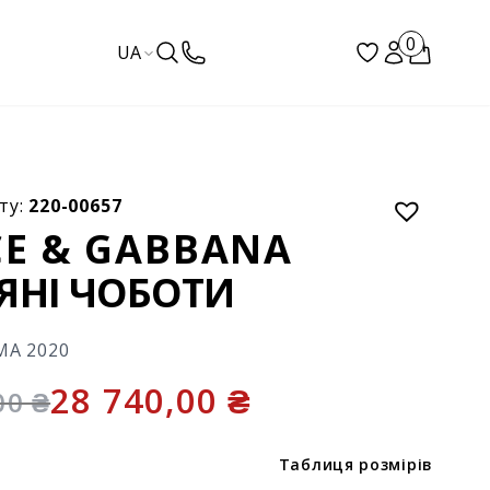
0
UA
ту:
220-00657
E & GABBANA
ЯНІ ЧОБОТИ
МА 2020
28 740,00
₴
,00
₴
Таблиця розмірів