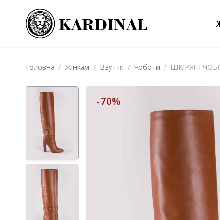
Головна
/
Жінкам
/
Взуття
/
Чоботи
/
ШКІРЯНІ ЧОБ
-70%