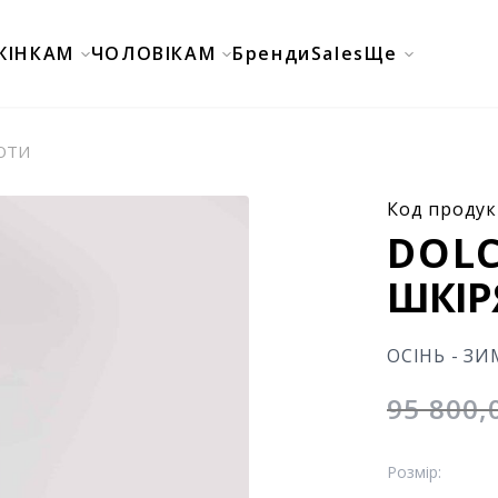
ЖІНКАМ
ЧОЛОВІКАМ
Бренди
Sales
Ще
ОТИ
Код продук
DOLC
ШКІР
ОСІНЬ - ЗИ
95 800
Розмір: