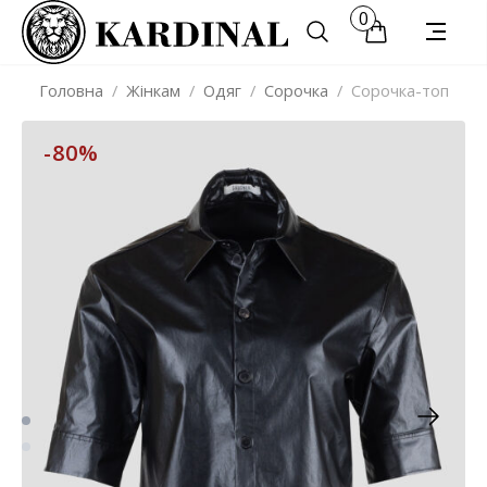
0
Головна
/
Жінкам
/
Одяг
/
Сорочка
/
Сорочка-топ
-80%